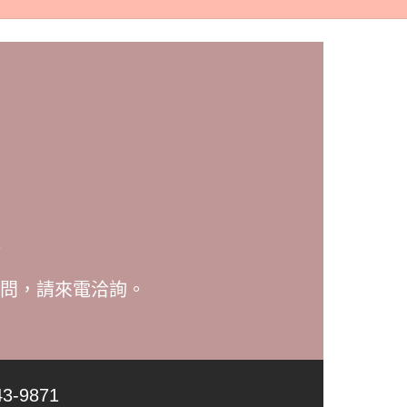
問，請來電洽詢。
3-9871