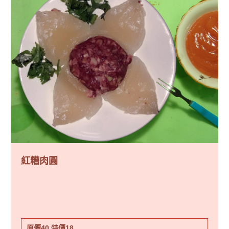
紅糟肉圓
原價40
特價18