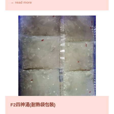
熱，加熱至煮飯鍵跳起即可食用。2.微波爐加熱-設定中
→ read more
火，時間4分鐘，需擺放一碗水於旁一同加熱。保存期限:冷
凍一個月保存方式:冷藏七天，冷凍30天
F2四神湯(耐熱袋包裝)