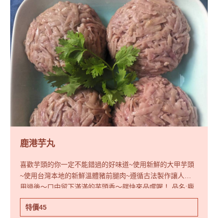
鹿港芋丸
喜歡芋頭的你一定不能錯過的好味道~使用新鮮的大甲芋頭
~使用台灣本地的新鮮溫體豬前腿肉~遵循古法製作讓人食
用過後～口中留下滿滿的芋頭香～趕快來品嚐喔！ 品名:鹿
港芋丸內容物:大甲芋頭.前腿肉.調味料.....重量:4兩(200克)
特價45
調理方法：1.電鍋蒸煮-電鍋倒入量米杯一杯水，需墊高加